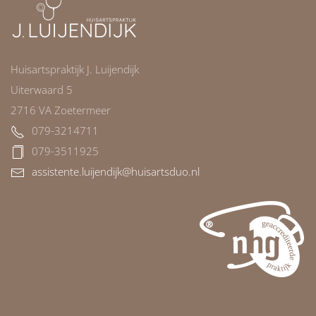
Huisartspraktijk J. Luijendijk
Uiterwaard 5
2716 VA Zoetermeer
079-3214711
079-3511925
assistente.luijendijk@huisartsduo.nl