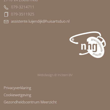
079-3214711
079-3511925
assistente.luijendijk@huisartsduo.nl
Webdesign © Incitem BV
Privacyverklaring
Cookiewetgeving
Gezondheidscentrum Meerzicht